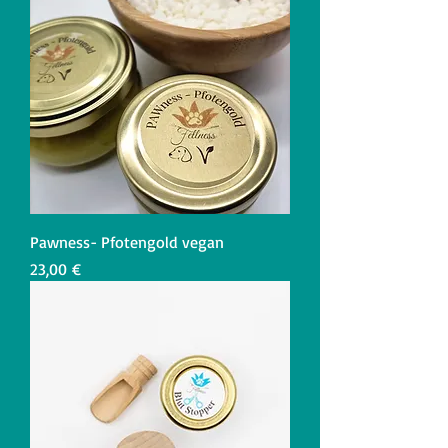
Pawness- Pfotengold vegan
Preis
23,00 €