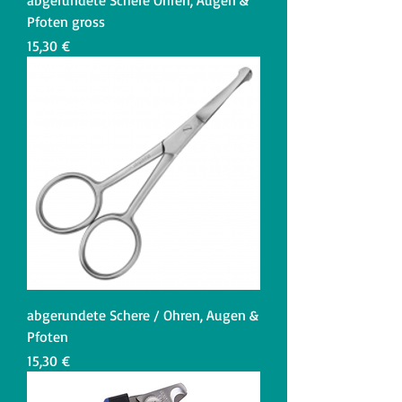
Pfoten gross
Preis
15,30 €
abgerundete Schere / Ohren, Augen &
Pfoten
Preis
15,30 €