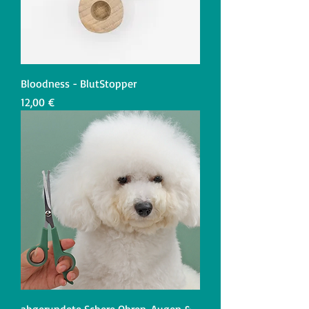
Bloodness - BlutStopper
Preis
12,00 €
abgerundete Schere Ohren, Augen &