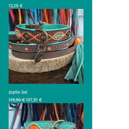
Preis
13,20 €
Joplin Set
Standardpreis
Sale-Preis
119,90 €
107,91 €