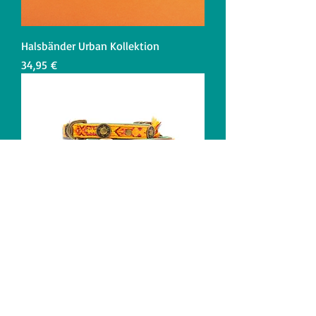
Halsbänder Urban Kollektion
Preis
34,95 €
Halsband Boho Kollektion
Preis
39,95 €