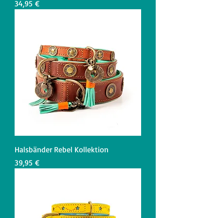
Preis
34,95 €
Halsbänder Rebel Kollektion
Preis
39,95 €