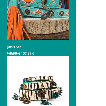
Janis Set
Standardpreis
Sale-Preis
119,90 €
107,91 €