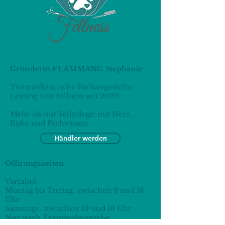
Gründerin FLAMMANG Stephanie
Tiermedizinische Fachangestellte
Leitung von Fellness seit 2020
Mehr als nur Fellpflege: mit Herz,
Ruhe und Fachwissen.
Händler werden
Öffnungszeiten
Variabel:
Montag bis Freitag: zwischen 9 und 18
Uhr
Samstags : zwischen 10 und 16 Uhr
Nur nach Terminabsprache