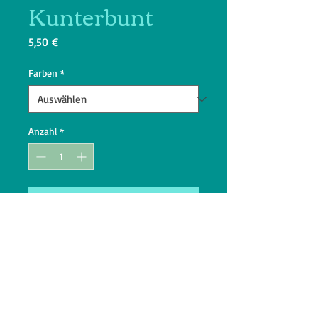
Kunterbunt
Preis
5,50 €
Farben
*
Anzahl
*
In den Warenkorb
Mit diesem Spielzeug mit
integriertem Quietscher hat Ihr
Hund besonders viel Spass
Aus natürlichem Latex