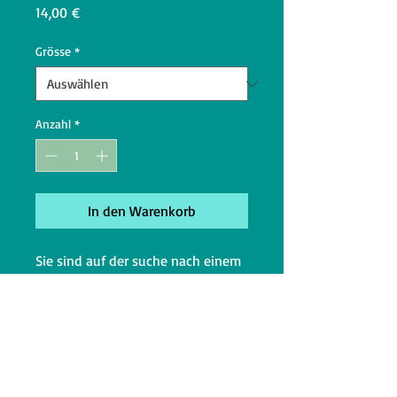
Preis
14,00 €
Grösse
*
Anzahl
*
In den Warenkorb
Sie sind auf der suche nach einem
Nicht-Tierischen Kauartikel für
Ihren Hund?
dann ist das Kaffeeholz ideal.
Auch einsetzbar, wenn ihr Hund
gerne an Möbeln knabbert. So
bietet man ihm eine Alternative