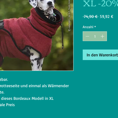
XL -20
Standardpr
Sa
 74,90 € 
59,92 €
Pr
Anzahl
*
In den Warenkor
zbar.
Frotteeseite und einmal als Wärmender
ite.
r dieses Bordeaux Modell in XL
ale Preis