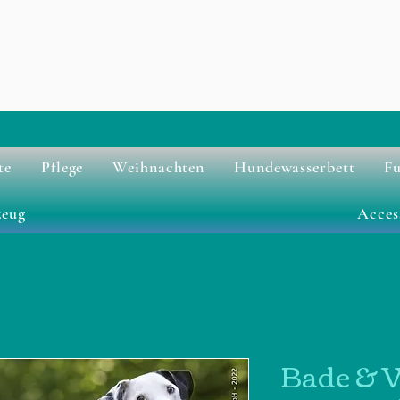
te
Pflege
Weihnachten
Hundewasserbett
Fu
zeug
Acces
Bade & 