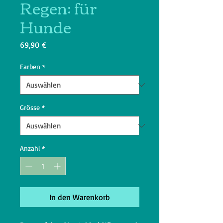
Regen: für
Hunde
Preis
69,90 €
Farben
*
Grösse
*
Anzahl
*
In den Warenkorb