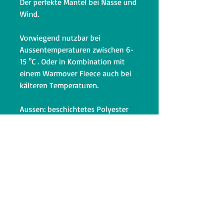
Der perfekte Mantel bei Nässe und
Wind.
Vorwiegend nutzbar bei
Aussentemperaturen zwischen 6-
15 °C . Oder in Kombination mit
einem Warmover Fleece auch bei
kälteren Temperaturen.
Aussen: beschichtetes Polyester
100% PE , wind &
Wasserabweisend
Innen:: Netzfutter.
Waschbar bei 30°C , Lufttrocknen
Der Mantel wird locker über den
Kopf gestülpt, und um den Bauch
am Rücken geschlossen. Der
Reissverschluss am Rücken bietet