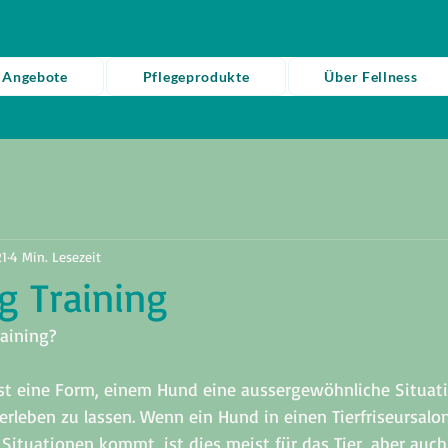
 Angebote
Pflegeprodukte
Über Fellness
21
4 Min. Lesezeit
g Training
aining? 
st eine Form, einem Hund eine aussergewöhnliche Situat
i erleben zu lassen. Wenn ein Hund in einen Tierfriseursalon
Situationen kommt, ist dies meist für das Tier, aber auch