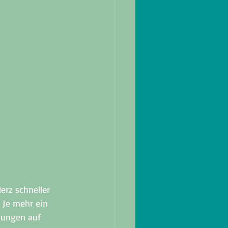
erz schneller 
 Je mehr ein 
kungen auf 