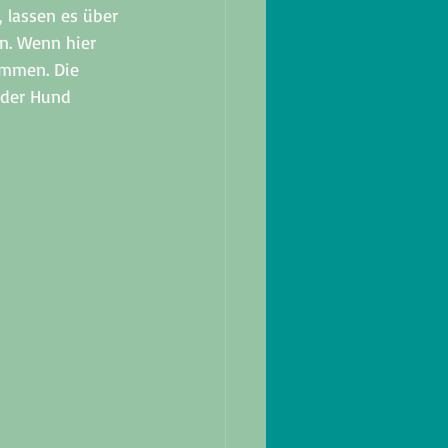
 lassen es über 
n. Wenn hier 
ommen. Die 
 der Hund 