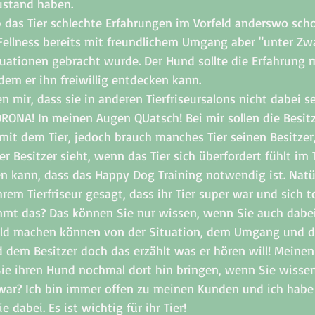
ustand haben. 
ob das Tier schlechte Erfahrungen im Vorfeld anderswo sc
Fellness bereits mit freundlichem Umgang aber "unter Zwa
tuationen gebracht wurde. Der Hund sollte die Erfahrung 
ndem er ihn freiwillig entdecken kann. 
n mir, dass sie in anderen Tierfriseursalons nicht dabei se
RONA! In meinen Augen QUatsch! Bei mir sollen die Besitz
mit dem Tier, jedoch brauch manches Tier seinen Besitzer
er Besitzer sieht, wenn das Tier sich überfordert fühlt im 
n kann, dass das Happy Dog Training notwendig ist. Natür
m Tierfriseur gesagt, dass ihr Tier super war und sich t
immt das? Das können Sie nur wissen, wenn Sie auch dabei
Bild machen können von der Situation, dem Umgang und d
rd dem Besitzer doch das erzählt was er hören will! Meinen
e ihren Hund nochmal dort hin bringen, wenn Sie wissen,
 war? Ich bin immer offen zu meinen Kunden und ich habe 
e dabei. Es ist wichtig für ihr Tier! 