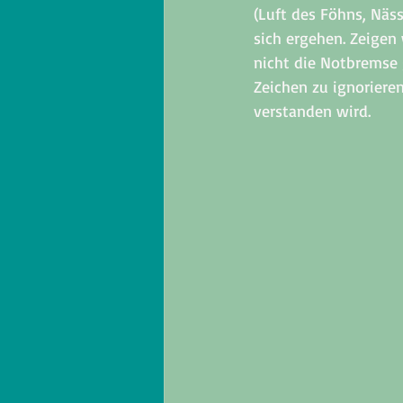
(Luft des Föhns, Näs
sich ergehen. Zeigen
nicht die Notbremse 
Zeichen zu ignorieren
verstanden wird. 