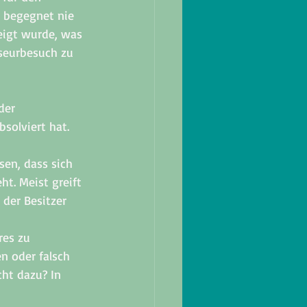
s begegnet nie 
eigt wurde, was 
seurbesuch zu 
der 
solviert hat. 
sen, dass sich 
ht. Meist greift 
der Besitzer 
res zu 
n oder falsch 
cht dazu? In 