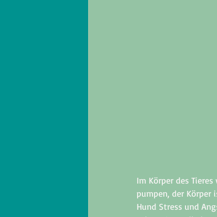
Im Körper des Tieres 
pumpen, der Körper is
Hund Stress und Angs