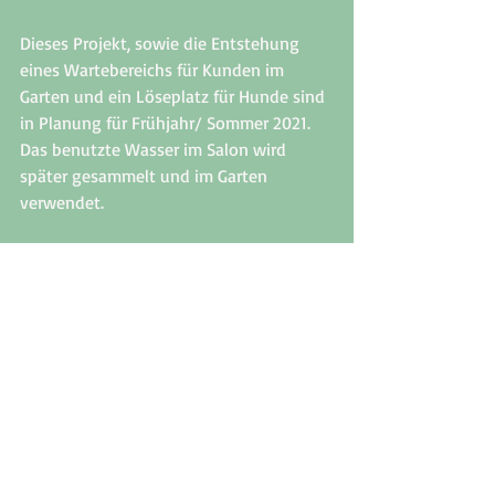
Dieses Projekt, sowie die Entstehung 
eines Wartebereichs für Kunden im 
Garten und ein Löseplatz für Hunde sind 
in Planung für Frühjahr/ Sommer 2021. 
Das benutzte Wasser im Salon wird 
später gesammelt und im Garten 
verwendet. 
Fazit 
Im Sinne der Umwelt kann man sehr 
vieles machen. Ich stosse immer wieder 
auf Momente in denen ich die Wahl 
habe mich für umweltfreundliche 
Varianten zu entscheiden. Dies tue ich 
dann mit gutem Gewissen. Ich bind der 
Meinung, wenn jeder Mensch ein wenig 
für die Umwelt tun würde, wir im 
Gesamten sehr Vieles erreichen können. 