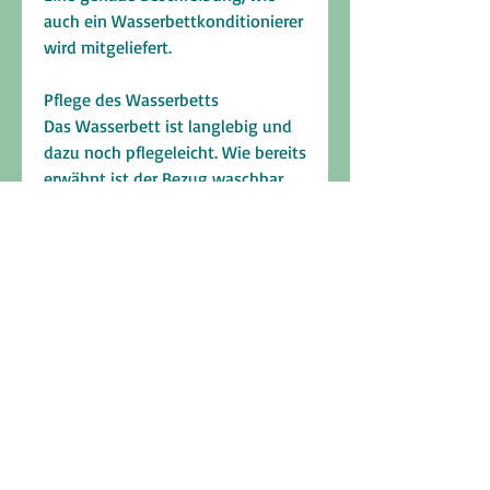
auch ein Wasserbettkonditionierer
wird mitgeliefert.
Pflege des Wasserbetts
Das Wasserbett ist langlebig und
dazu noch pflegeleicht. Wie bereits
erwähnt ist der Bezug waschbar,
und der Vinyl Innenkern kann mit
einem mitgelieferten Reiniger
gepflegt werden. 1x/ Jahr sollte der
Wasserkern mit einem
Konditionierer aufbereitet werden.
Personalisierung mit Namen
(optional zzgl. Kosten)
auf Wunsch kann das Bett mit
dem Namen Ihres Tieres
verschönert werden.