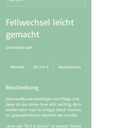
Fellwechsel leicht
gemacht
Unterwolle adé!
Ab
149
Beendet
B
Ab 149 €
Hauptstrooss
Euro
e
e
n
Beschreibung
d
e
Unterwollhunde benötigen viel Pflege und
t
dabei ist das Know-how sehr wichtig, denn
hierbei kann man so einiges falsch machen,
im gesundheitlichen Nachteil des Hundes.
Lerne alle "Do's & Dont's" zu diesem Thema