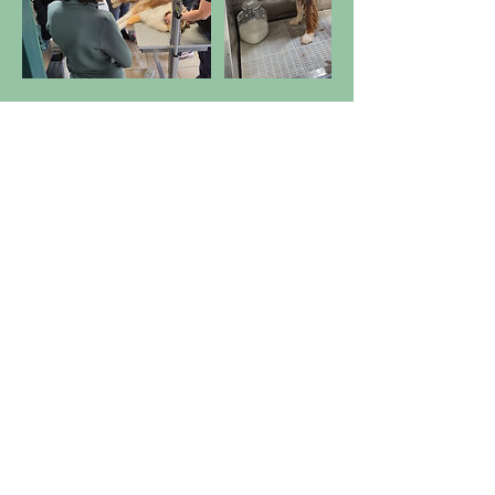
Kontaktangaben
62 Hauptstrooss, Heinerscheid, Luxemburg
+352 621 48 57 57
fellness@pt.lu