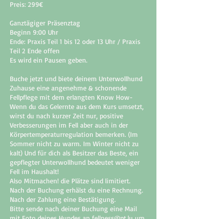
Preis: 299€
Ganztägiger Präsenztag
Beginn 9:00 Uhr
Ende: Praxis Teil 1 bis 12 oder 13 Uhr / Praxis
Teil 2 Ende offen
Es wird ein Pausen geben.
Buche jetzt und biete deinem Unterwollhund
Zuhause eine angenehme & schonende
Fellpflege mit dem erlangten Know How-
Wenn du das Gelernte aus dem Kurs umsetzt,
wirst du nach kurzer Zeit nur, positive
Verbesserungen im Fell aber auch in der
Körpertemperaturregulation bemerken. (Im
Sommer nicht zu warm. Im Winter nicht zu
kalt) Und für dich als Besitzer das Beste, ein
gepflegter Unterwollhund bedeutet weniger
Fell im Haushalt!
Also Mitmachen! die Plätze sind limitiert.
Nach der Buchung erhälst du eine Rechnung.
Nach der Zahlung eine Bestätigung.
Bitte sende nach deiner Buchung eine Mail
mit Foto deines Hundes an fellness@pt.lu um