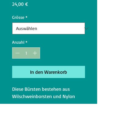
Preis
24,00 €
Grösse
*
Anzahl
*
In den Warenkorb
Diese Bürsten bestehen aus
Wilschweinborsten und Nylon
Sie sind dafür geeignet, Anti-
Elektrostatisch zu wirken.
Also wenn das Fell sich elektrisch
lädt und vom Körper des Tieres