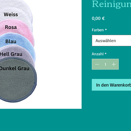
Reinigu
Preis
0,00 €
Farben
*
Auswählen
Anzahl
*
In den Warenkor