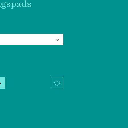
ngspads
b