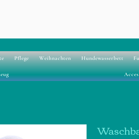
te
Pflege
Weihnachten
Hundewasserbett
Fu
zeug
Acces
Waschb