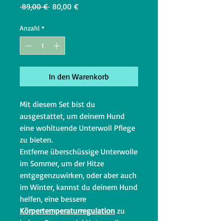
Standardpreis
Sale-
 89,00 € 
80,00 €
Preis
Anzahl
*
In den Warenkorb
Mit diesem Set bist du
ausgestattet, um deinem Hund
eine wohltuende Unterwoll Pflege
zu bieten.
Entferne überschüssige Unterwolle
im Sommer, um der Hitze
entgegenzuwirken, oder aber auch
im Winter, kannst du deinem Hund
helfen, eine bessere
Körpertemperaturregulation
zu