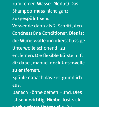
zum reinen Wasser Modus) Das
Shampoo muss nicht ganz
ausgespühlt sein.
Verwende dann als 2. Schritt, den
CondnessOne Conditioner. Dies ist
die Wunerwaffe um überschüssige
Unterwolle
schonend
zu
entfernen. Die flexible Bürste hilft
dir dabei, manuel noch Unterwolle
zu entfernen.
Spühle danach das Fell gründlich
aus.
Danach Föhne deinen Hund. Dies
ist sehr wichtig. Hierbei löst sich
noch weitere Unterwolle. Du
kannst auch gleichzeitig mit der
Bürste nachhelfen.
Bei diesem Prozess lösen sich die
Unterwolle, die bereit sind entfernt