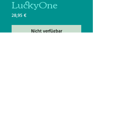
LuckyOne
Preis
28,95 €
Nicht verfügbar
Mit dieser aus Olivenholz
gefertigten und Olivenöl
gepflegten Futterstation, wird Ihr
Haustier keine Schüsseln mehr
durch den Raum schieben.
Fester Halt mit Stil.
Grösse: Maße: 14 x 15,5 x 3 cm.
Durchmesser Schale: ca. 10,4 cm
Napf inklusive 0,4Liter
Fassungsvermögen,
Ideal für kleine Hunde oder