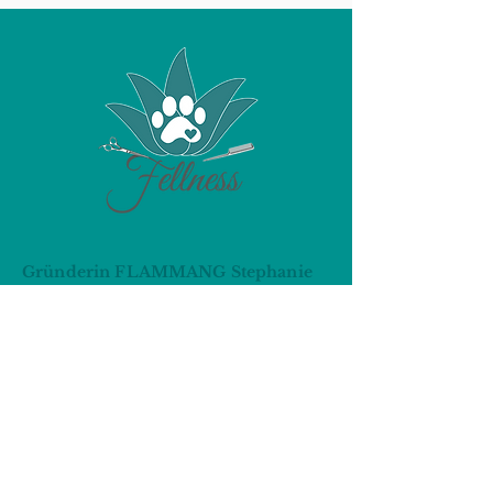
Gründerin FLAMMANG Stephanie
Tiermedizinische Fachangestellte
Leitung von Fellness seit 2020
Mehr als nur Fellpflege: mit Herz,
Ruhe und Fachwissen.
Händler werden
Öffnungszeiten